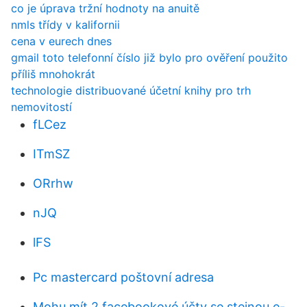
co je úprava tržní hodnoty na anuitě
nmls třídy v kalifornii
cena v eurech dnes
gmail toto telefonní číslo již bylo pro ověření použito
příliš mnohokrát
technologie distribuované účetní knihy pro trh
nemovitostí
fLCez
ITmSZ
ORrhw
nJQ
lFS
Pc mastercard poštovní adresa
Mohu mít 2 facebookové účty se stejnou e-