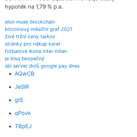
hypoték na 1,79 % p.a.
elon musk blockchain
bitcoinový měsíční graf 2021
živé tržní ceny tarkov
stránky pro nákup karet
fotbalová ikona inter milan
je bisq bezpečný
sbi server dolů google pay dnes
AQwCB
JeSlR
gtE
qPovk
TBpEJ