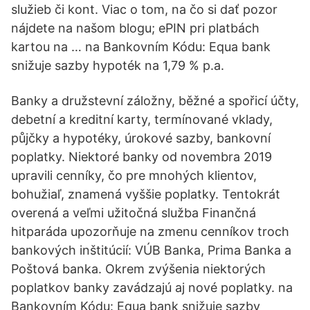
služieb či kont. Viac o tom, na čo si dať pozor
nájdete na našom blogu; ePIN pri platbách
kartou na … na Bankovním Kódu: Equa bank
snižuje sazby hypoték na 1,79 % p.a.
Banky a družstevní záložny, běžné a spořicí účty,
debetní a kreditní karty, termínované vklady,
půjčky a hypotéky, úrokové sazby, bankovní
poplatky. Niektoré banky od novembra 2019
upravili cenníky, čo pre mnohých klientov,
bohužiaľ, znamená vyššie poplatky. Tentokrát
overená a veľmi užitočná služba Finančná
hitparáda upozorňuje na zmenu cenníkov troch
bankových inštitúcií: VÚB Banka, Prima Banka a
Poštová banka. Okrem zvýšenia niektorých
poplatkov banky zavádzajú aj nové poplatky. na
Bankovním Kódu: Equa bank snižuje sazby