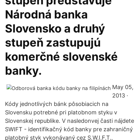
stupeň predstavuje
Národná banka
Slovensko a druhý
stupeň zastupujú
komerčné slovenské
banky.
May 05,
2013 ·
Kódy jednotlivých bánk pôsobiacich na
Slovensku potrebné pri platobnom styku v
Slovenskej republike. V nasledonvej časti nájdete
SWIFT - identifikačný kód banky pre zahraničný
platobný styk vykonávaný cez S.W.I.F.T.,