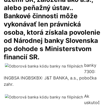
alebo peňažný ústav..
Bankové činnosti môže
vykonávať len právnická
osoba, ktorá získala povolenie
od Národnej banky Slovenska
po dohode s Ministerstvom
financií SR.
banky
7300:
INGBSA INGBSKBX: J&T BANKA, a.s., pobočka
zahr.
Ak
uskutoč