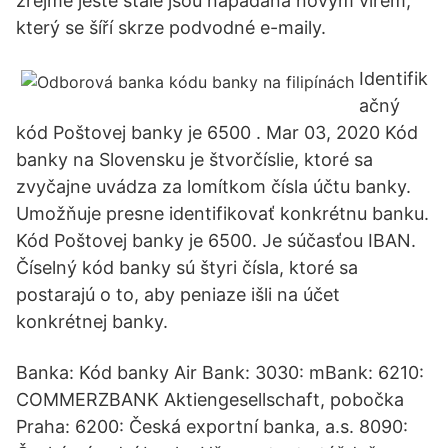
zřejmě ještě stále jsou napadána novým virem,
který se šíří skrze podvodné e-maily.
Identifik
ačný
kód Poštovej banky je 6500 . Mar 03, 2020 Kód
banky na Slovensku je štvorčíslie, ktoré sa
zvyčajne uvádza za lomítkom čísla účtu banky.
Umožňuje presne identifikovať konkrétnu banku.
Kód Poštovej banky je 6500. Je súčasťou IBAN.
Číselný kód banky sú štyri čísla, ktoré sa
postarajú o to, aby peniaze išli na účet
konkrétnej banky.
Banka: Kód banky Air Bank: 3030: mBank: 6210:
COMMERZBANK Aktiengesellschaft, pobočka
Praha: 6200: Česká exportní banka, a.s. 8090: