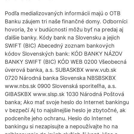
Podľa medializovaných informácii majú o OTB
Banku záujem tri naše finančné domy. Odborníci
hovoria, že v budúcnosti môžu byť na predaj aj
ďalšie banky. Kódy bank na Slovensku a jejich
SWIFT (BIC) Abecedný zoznam bankových
kódov Slovenských bank: KÓD BANKY NÁZOV
BANKY SWIFT (BIC) KÓD WEB 0200 Všeobecná
úverová banka, a.s. SUBASKBX www.vub.sk
0720 Národná banka Slovenska NBSBSKBX
www.nbs.sk 0900 Slovenská sporiteľňa, a.s.
GIBASKBX www.slsp.sk 1030 Národná Poštová
banka; Ako mať svoje heslo do Internet bankingu
v bezpečí Aj to najsilnejšie heslo je zbytočné, ak
podceníte jeho ochranu. Heslo do Internet
bankingu si nezapisujte a nepoužívajte ho na