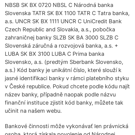
NBSB SK BX 0720 NBSL C Národná banka
Slovenska TATR SK BX 1100 TATR C Tatra banka,
a.s. UNCR SK BX 1111 UNCR C UniCredit Bank
Czech Republic and Slovakia, a.s., pobočka
zahraničnej banky SLZB SK BA 3000 SLZB C
Slovenská záručná a rozvojová banka, a.s. +
LUBA SK BX 3100 LUBA C Prima banka
Slovensko, a.s. (predtým Sberbank Slovensko,
a.s.) Kód banky je unikátní číslo, které slouží k
jasné identifikaci banky v rámci platebního styku
v České republice. Pokud chcete podle kódu najít
název banky, případně naopak podle názvu
finanční instituce zjistit kód banky, můžete tak
učinit na našem webu.
Bankové činnosti môže vykonávať len právnická
osoba, ktorá získala povolenie od Národnej