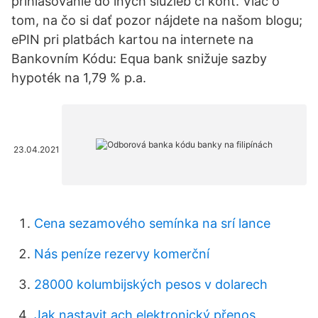
prihlasovanie do iných služieb či kont. Viac o
tom, na čo si dať pozor nájdete na našom blogu;
ePIN pri platbách kartou na internete na
Bankovním Kódu: Equa bank snižuje sazby
hypoték na 1,79 % p.a.
23.04.2021
Cena sezamového semínka na srí lance
Nás peníze rezervy komerční
28000 kolumbijských pesos v dolarech
Jak nastavit ach elektronický přenos