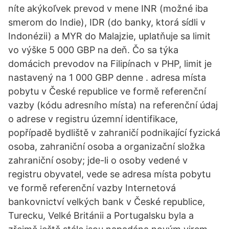
níte akýkoľvek prevod v mene INR (možné iba
smerom do Indie), IDR (do banky, ktorá sídli v
Indonézii) a MYR do Malajzie, uplatňuje sa limit
vo výške 5 000 GBP na deň. Čo sa týka
domácich prevodov na Filipínach v PHP, limit je
nastavený na 1 000 GBP denne . adresa místa
pobytu v České republice ve formě referenční
vazby (kódu adresního místa) na referenční údaj
o adrese v registru územní identifikace,
popřípadě bydliště v zahraničí podnikající fyzická
osoba, zahraniční osoba a organizační složka
zahraniční osoby; jde-li o osoby vedené v
registru obyvatel, vede se adresa místa pobytu
ve formě referenční vazby Internetová
bankovnictví velkých bank v České republice,
Turecku, Velké Británii a Portugalsku byla a