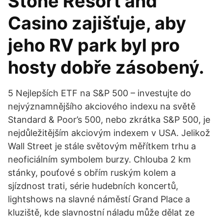
Stone Resort and
Casino zajišťuje, aby
jeho RV park byl pro
hosty dobře zásobený.
5 Nejlepších ETF na S&P 500 – investujte do
nejvýznamnějšího akciového indexu na světě
Standard & Poor’s 500, nebo zkrátka S&P 500, je
nejdůležitějším akciovým indexem v USA. Jelikož
Wall Street je stále světovým měřítkem trhu a
neoficiálním symbolem burzy. Chlouba 2 km
stánky, pouťové s obřím ruským kolem a
sjízdnost trati, série hudebních koncertů,
lightshows na slavné náměstí Grand Place a
kluziště, kde slavnostní náladu může dělat ze