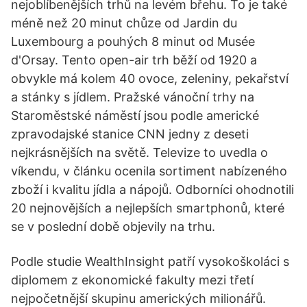
nejoblíbenějších trhů na levém břehu. To je také
méně než 20 minut chůze od Jardin du
Luxembourg a pouhých 8 minut od Musée
d'Orsay. Tento open-air trh běží od 1920 a
obvykle má kolem 40 ovoce, zeleniny, pekařství
a stánky s jídlem. Pražské vánoční trhy na
Staroměstské náměstí jsou podle americké
zpravodajské stanice CNN jedny z deseti
nejkrásnějších na světě. Televize to uvedla o
víkendu, v článku ocenila sortiment nabízeného
zboží i kvalitu jídla a nápojů. Odborníci ohodnotili
20 nejnovějších a nejlepších smartphonů, které
se v poslední době objevily na trhu.
Podle studie WealthInsight patří vysokoškoláci s
diplomem z ekonomické fakulty mezi třetí
nejpočetnější skupinu amerických milionářů.