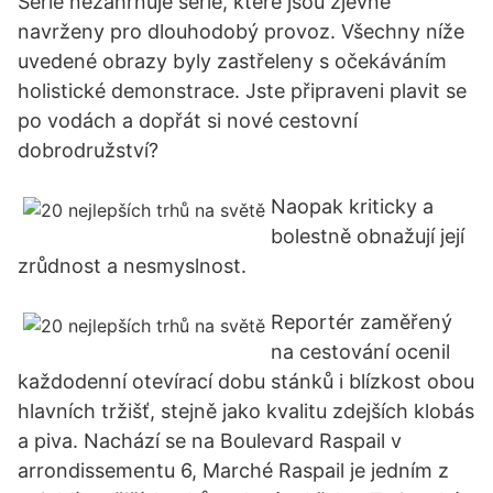
Série nezahrnuje série, které jsou zjevně
navrženy pro dlouhodobý provoz. Všechny níže
uvedené obrazy byly zastřeleny s očekáváním
holistické demonstrace. Jste připraveni plavit se
po vodách a dopřát si nové cestovní
dobrodružství?
Naopak kriticky a
bolestně obnažují její
zrůdnost a nesmyslnost.
Reportér zaměřený
na cestování ocenil
každodenní otevírací dobu stánků i blízkost obou
hlavních tržišť, stejně jako kvalitu zdejších klobás
a piva. Nachází se na Boulevard Raspail v
arrondissementu 6, Marché Raspail je jedním z