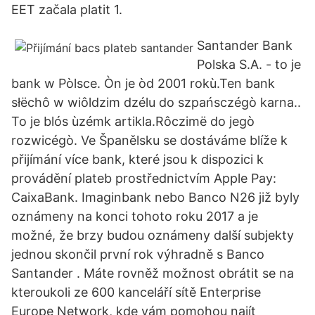
EET začala platit 1.
Santander Bank
Polska S.A. - to je
bank w Pòlsce. Òn je òd 2001 rokù.Ten bank
słëchô w wiôldzim dzélu do szpańsczégò karna..
To je blós ùzémk artikla.Rôczimë do jegò
rozwicégò. Ve Španělsku se dostáváme blíže k
přijímání více bank, které jsou k dispozici k
provádění plateb prostřednictvím Apple Pay:
CaixaBank. Imaginbank nebo Banco N26 již byly
oznámeny na konci tohoto roku 2017 a je
možné, že brzy budou oznámeny další subjekty
jednou skončil první rok výhradně s Banco
Santander . Máte rovněž možnost obrátit se na
kteroukoli ze 600 kanceláří sítě Enterprise
Europe Network, kde vám pomohou najít