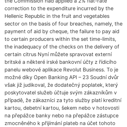
the Commission had applied a 2% flat-rate
correction to the expenditure incurred by the
Hellenic Republic in the fruit and vegetables
sector on the basis of four breaches, namely, the
payment of aid by cheque, the failure to pay aid
to certain producers within the set time-limits,
the inadequacy of the checks on the delivery of
certain citrus Nyní můžete spravovat externí
britské a některé irské bankovní účty z řídicího
panelu webové aplikace Revolut Business. To je
možné díky Open Banking API – 23 Soudní dvůr
však již judikoval, že dodatečný poplatek, který
poskytovatel služeb účtuje svým zákazníkům v
případě, že zákazníci za tyto služby platí kreditní
kartou, debetní kartou, šekem nebo v hotovosti
na přepážce banky nebo na přepážce zástupce
zmocněného k přijímání plateb na účet tohoto