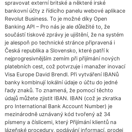
spravovat externí britské a některé irské
bankovní účty z řídicího panelu webové aplikace
Revolut Business. To je možné díky Open
Banking API – Pro nás je ale důležité to, že
součástí tiskové zprávy je ujištění, že na systém
je alespoň po technické stránce připravená i
Česká republika a Slovensko, které patří k
nejprogresivnějším zemím při přijímání nových
platebních cest, což potvrzuje i manažer inovací
Visa Europe David Brendl. Při vytváření IBANů
banky kombinují lokální údaje o účtu do jedné
řady znaků. To znamená, že pomocí těchto
údajů můžete zjistit IBAN. IBAN (což je zkratka
pro International Bank Account Number) je
mezinárodně uznávaný kód tvořený až 34
písmeny a číslicemi, který Přijímání klientů na
lázeňské procedury, podávání informací, prodej