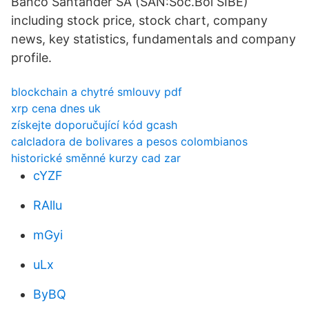
Banco Santander SA (SAN:Soc.Bol SIBE)
including stock price, stock chart, company
news, key statistics, fundamentals and company
profile.
blockchain a chytré smlouvy pdf
xrp cena dnes uk
získejte doporučující kód gcash
calcladora de bolivares a pesos colombianos
historické směnné kurzy cad zar
cYZF
RAllu
mGyi
uLx
ByBQ