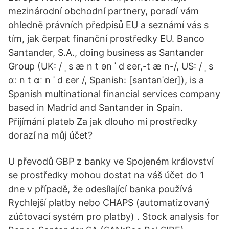
mezinárodní obchodní partnery, poradí vám
ohledně právních předpisů EU a seznámí vás s
tím, jak čerpat finanční prostředky EU. Banco
Santander, S.A., doing business as Santander
Group (UK: / ˌ s æ n t ən ˈ d ɛər,-t æ n-/, US: / ˌ s
ɑː n t ɑː n ˈ d ɛər /, Spanish: [santanˈdeɾ]), is a
Spanish multinational financial services company
based in Madrid and Santander in Spain.
Přijímání plateb Za jak dlouho mi prostředky
dorazí na můj účet?
U převodů GBP z banky ve Spojeném království
se prostředky mohou dostat na váš účet do 1
dne v případě, že odesílající banka používá
Rychlejší platby nebo CHAPS (automatizovaný
zúčtovací systém pro platby) . Stock analysis for