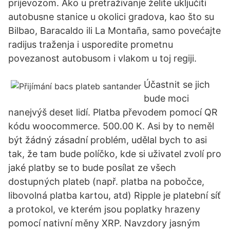
prijevozom. Ako u pretraživanje želite uključiti
autobusne stanice u okolici gradova, kao što su
Bilbao, Baracaldo ili La Montaña, samo povećajte
radijus traženja i usporedite prometnu
povezanost autobusom i vlakom u toj regiji.
Účastnit se jich
bude moci
nanejvýš deset lidí. Platba převodem pomocí QR
kódu woocommerce. 500.00 K. Asi by to neměl
být žádný zásadní problém, udělal bych to asi
tak, že tam bude políčko, kde si uživatel zvolí pro
jaké platby se to bude posílat ze všech
dostupných plateb (např. platba na pobočce,
libovolná platba kartou, atd) Ripple je platební síť
a protokol, ve kterém jsou poplatky hrazeny
pomocí nativní měny XRP. Navzdory jasným