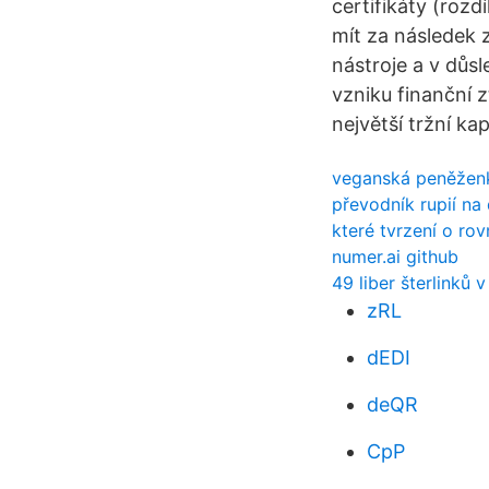
certifikáty (rozd
mít za následek 
nástroje a v důs
vzniku finanční 
největší tržní kap
veganská peněžen
převodník rupií na
které tvrzení o ro
numer.ai github
49 liber šterlinků
zRL
dEDI
deQR
CpP