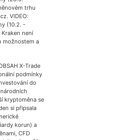
 měnovém trhu
.cz. VIDEO:
y (10.2. -
? Kraken není
vým možnostem a
. OBSAH X-Trade
ionální podmínky
nvestování do
inárodních
jší kryptoměna se
den si připsala
merické
liardy korun) a
měnami, CFD