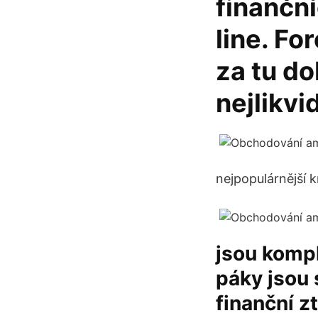
finanční
line. Fo
za tu do
nejlikvi
nejpopulárnější 
jsou kompl
páky jsou 
finanční zt