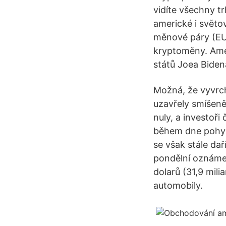
vidíte všechny t
americké i světo
měnové páry (EUR
kryptoměny. Amer
států Joea Biden
Možná, že vyvrch
uzavřely smíšeně
nuly, a investoři
během dne pohyb
se však stále dař
pondělní oznámen
dolarů (31,9 mili
automobily.