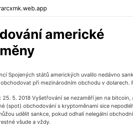
rarcxmk.web.app
dování americké
oměny
ancí Spojených států amerických uvalilo nedávno sank
t obchodovat při mezinárodním obchodu v dolarech. 
 25. 5. 2018 Vyšetřování se nezaměří jen na bitcoin, a
é (spot) obchodování s kryptoměnami sice nepodléhá
můžou udělit sankce, pokud odhalí nelegální obchodní
trestné všude a vždy.