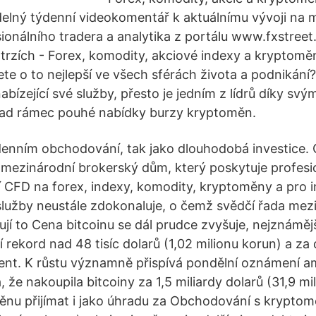
delný týdenní videokomentář k aktuálnímu vývoji na
sionálního tradera a analytika z portálu www.fxstreet
rzích - Forex, komodity, akciové indexy a kryptoměn
ete o to nejlepší ve všech sférách života a podnikání
abízející své služby, přesto je jedním z lídrů díky s
nad rámec pouhé nabídky burzy kryptoměn.
radenním obchodování, tak jako dlouhodobá investice
 mezinárodní brokerský dům, který poskytuje profes
CFD na forex, indexy, komodity, kryptoměny a pro i
 služby neustále zdokonaluje, o čemž svědčí řada mez
ují to Cena bitcoinu se dál prudce zvyšuje, nejznámě
í rekord nad 48 tisíc dolarů (1,02 milionu korun) a za 
ent. K růstu významně přispívá pondělní oznámení a
, že nakoupila bitcoiny za 1,5 miliardy dolarů (31,9 mi
měnu přijímat i jako úhradu za Obchodování s krypto