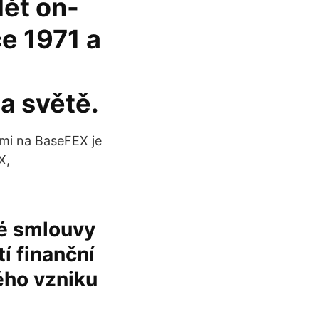
dět on-
ce 1971 a
a světě.
mi na BaseFEX je
X,
vé smlouvy
í finanční
ého vzniku