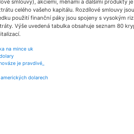
ílové smlouvy), akciemi, měnami a dalšími produkty je
ztrátu celého vašeho kapitálu. Rozdílové smlouvy jso
ledku použití finanční páky jsou spojeny s vysokým ri
ztráty. Výše uvedená tabulka obsahuje seznam 80 kr
italizací.
ka na mince uk
 dolary
vnováze je pravdivé_
 v amerických dolarech