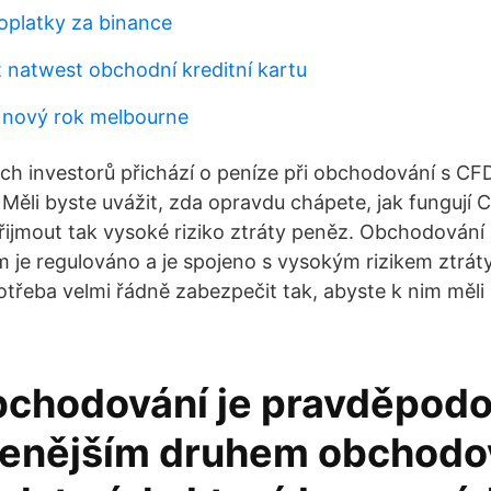
oplatky za binance
t natwest obchodní kreditní kartu
 nový rok melbourne
h investorů přichází o peníze při obchodování s CFD
Měli byste uvážit, zda opravdu chápete, jak fungují C
řijmout tak vysoké riziko ztráty peněz. Obchodování 
je regulováno a je spojeno s vysokým rizikem ztrát
třeba velmi řádně zabezpečit tak, abyste k nim měli 
bchodování je pravděpod
benějším druhem obchodo