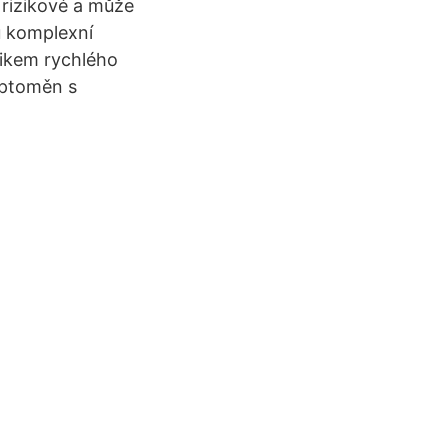
 rizikové a může
u komplexní
zikem rychlého
yptoměn s