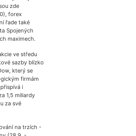
jsou zde
0), forex
í řade také
nta Spojených
ních maximech.
kcie ve středu
kové sazby blízko
 Dow, který se
logickým firmám
řispívá i
a 1,5 miliardy
du za své
vání na trzích -
ny (28.9. -