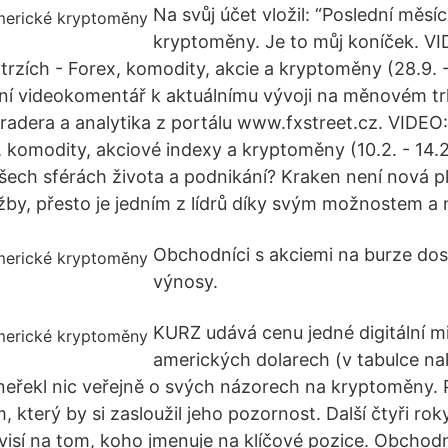
Na svůj účet vložil: “Poslední měsí
kryptoměny. Je to můj koníček. V
rzích - Forex, komodity, akcie a kryptoměny (28.9. 
ní videokomentář k aktuálnímu vývoji na měnovém tr
tradera a analytika z portálu www.fxstreet.cz. VIDE
, komodity, akciové indexy a kryptoměny (10.2. - 14.2
 všech sférách života a podnikání? Kraken není nová 
užby, přesto je jedním z lídrů díky svým možnostem a
Obchodníci s akciemi na burze dos
výnosy.
KURZ udává cenu jedné digitální m
amerických dolarech (v tabulce na
neřekl nic veřejně o svých názorech na kryptoměny. 
, který by si zasloužil jeho pozornost. Další čtyři ro
ávisí na tom, koho jmenuje na klíčové pozice. Obchodn