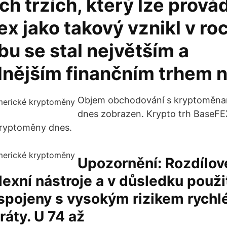
ch trzích, který lze prová
rex jako takový vznikl v ro
bu se stal největším a
dnějším finančním trhem n
Objem obchodování s kryptoměna
dnes zobrazen. Krypto trh BaseFE
kryptoměny dnes.
Upozornění: Rozdílo
exní nástroje a v důsledku použit
spojeny s vysokým rizikem rychl
ráty. U 74 až