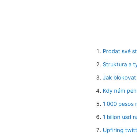
Prodat své s
Struktura a 
Jak blokovat
Kdy nám pení
1 000 pesos 
1 bilion usd 
Upfiring twit