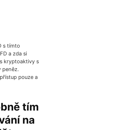
 s tímto
FD a zda si
s kryptoaktivy s
y peněz.
přístup pouze a
obně tím
vání na