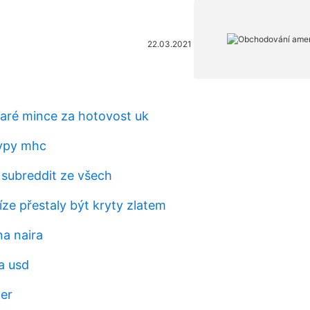
22.03.2021
taré mince za hotovost uk
typy mhc
 subreddit ze všech
ze přestaly být kryty zlatem
na naira
na usd
ter