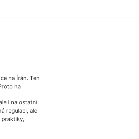
ce na Írán. Ten
Proto na
le i na ostatní
 regulaci, ale
 praktiky,