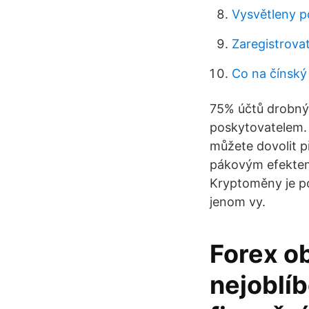
Vysvětleny p
Zaregistrova
Co na čínský
75% účtů drobnýc
poskytovatelem. 
můžete dovolit p
pákovým efektem 
Kryptoměny je po
jenom vy.
Forex o
nejoblí