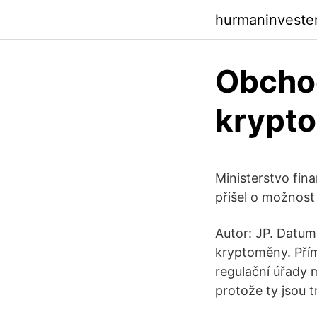
hurmaninveste
Obcho
krypt
Ministerstvo fin
přišel o možnos
Autor: JP. Datum:
kryptoměny. Přím
regulační úřady 
protože ty jsou 