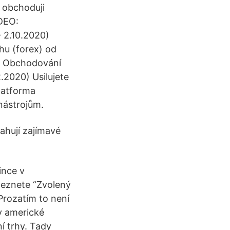
c obchoduji
IDEO:
- 2.10.2020)
hu (forex) od
O: Obchodování
.2020) Usilujete
platforma
 nástrojům.
ahují zajímavé
ince v
leznete “Zvolený
Prozatím to není
ky americké
í trhy. Tady