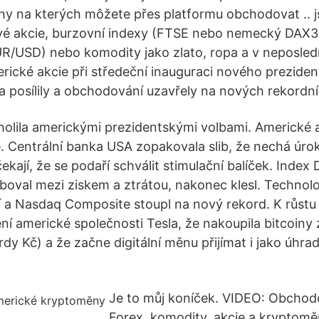
rhy na kterých môžete přes platformu obchodovat .. 
vé akcie, burzovní indexy (FTSE nebo nemecký DAX3
/USD) nebo komodity jako zlato, ropa a v neposledn
ické akcie při středeční inauguraci nového prezide
a posílily a obchodování uzavřely na nových rekord
olila americkými prezidentskými volbami. Americké a
. Centrální banka USA zopakovala slib, že nechá úro
 čekají, že se podaří schválit stimulační balíček. Index
oval mezi ziskem a ztrátou, nakonec klesl. Techno
í a Nasdaq Composite stoupl na nový rekord. K růstu p
í americké společnosti Tesla, že nakoupila bitcoiny z
ardy Kč) a že začne digitální měnu přijímat i jako úhra
Je to můj koníček. VIDEO: Obchodo
Forex, komodity, akcie a kryptomě