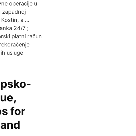
vne operacije u
u zapadnoj
j Kostin, a …
anka 24/7 ;
rski platni račun
rekoračenje
ih usluge
opsko-
ue,
s for
 and