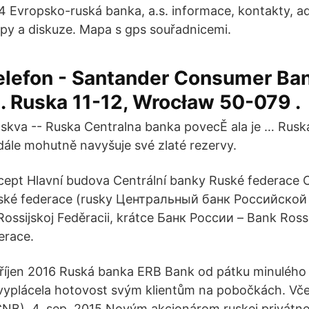
14 Evropsko-ruská banka, a.s. informace, kontakty, a
py a diskuze. Mapa s gps souřadnicemi.
elefon - Santander Consumer Ban
l. Ruska 11-12, Wrocław 50-079 .
skva -- Ruska Centralna banka povecĚ ala je … Ruská
dále mohutně navyšuje své zlaté rezervy.
cept Hlavní budova Centrální banky Ruské federace C
ské federace (rusky Центральный банк Российской
ossijskoj Feděracii, krátce Банк России – Bank Rossii
erace.
. říjen 2016 Ruská banka ERB Bank od pátku minulého
vyplácela hotovost svým klientům na pobočkách. Vč
ČNB) 4. sep. 2015 Novým akcionárom ruskej privátne