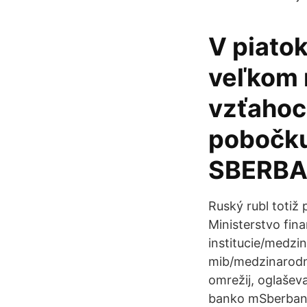
V piatok
veľkom 
vzťahoc
pobočku 
SBERB
Ruský rubl totiž
Ministerstvo fi
institucie/medzi
mib/medzinarodna
omrežij, oglaševa
banko mSberbank