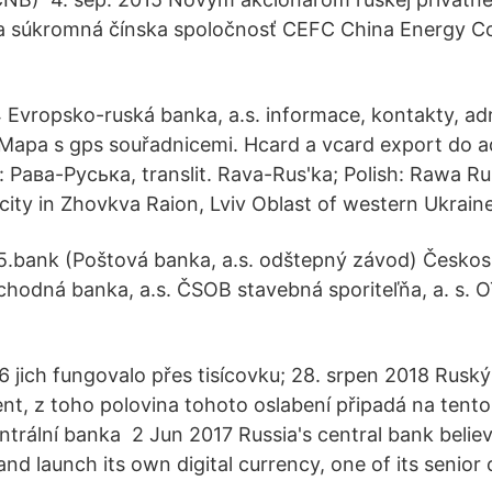
a súkromná čínska spoločnosť CEFC China Energy C
4 Evropsko-ruská banka, a.s. informace, kontakty, ad
Mapa s gps souřadnicemi. Hcard a vcard export do a
: Рава-Руська, translit. Rava-Rus'ka; Polish: Rawa Ru
) is a city in Zhovkva Raion, Lviv Oblast of western Ukrain
5.bank (Poštová banka, a.s. odštepný závod) Česko
chodná banka, a.s. ČSOB stavebná sporiteľňa, a. s. 
 jich fungovalo přes tisícovku; 28. srpen 2018 Ruský 
nt, z toho polovina tohoto oslabení připadá na tento 
ntrální banka 2 Jun 2017 Russia's central bank believ
and launch its own digital currency, one of its senior o