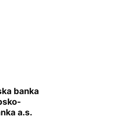
uska banka
psko-
nka a.s.