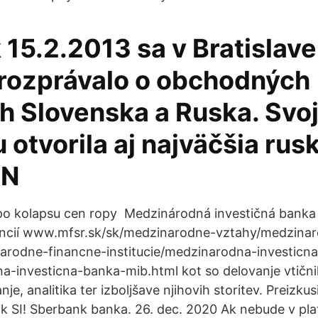
 15.2.2013 sa v Bratislave
rozprávalo o obchodných
h Slovenska a Ruska. Svo
otvorila aj najväčšia rus
AN
 po kolapsu cen ropy Medzinárodná investičná banka 
nancií www.mfsr.sk/sk/medzinarodne-vztahy/medzina
narodne-financne-institucie/medzinarodna-investicn
-investicna-banka-mib.html kot so delovanje vtičn
nje, analitika ter izboljšave njihovih storitev. Preizku
 SI! Sberbank banka. 26. dec. 2020 Ak nebude v pl