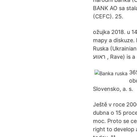
BANK AO sa stal
(CEFC). 25.
ožujka 2018. u 1
mapy a diskuze. 
Ruska (Ukrainian
ראווע ‎, Rave
36
ob
Slovensko, a. s.
Ještě v roce 2006
dubna o 15 proce
moc. Proto se ce
right to develop 