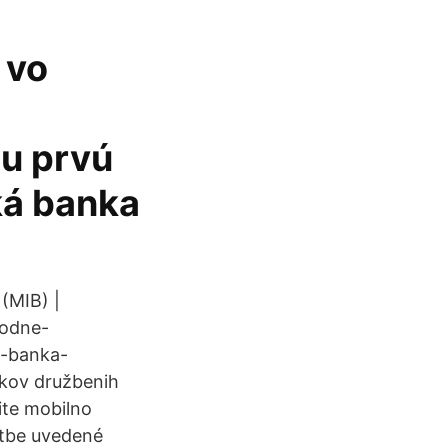
 vo
ju prvú
ká banka
(MIB) |
rodne-
a-banka-
ikov družbenih
site mobilno
atbe uvedené