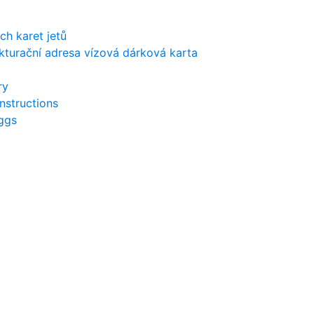
h karet jetů
kturační adresa vízová dárková karta
ry
nstructions
ggs