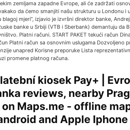
nekim zemljama zapadne Evrope, ali će zadržati osno
akako da ćemo smanjiti našu strukturu u Londonu i 
 blagoj mjeri”, izjavio je izvršni direktor banke, Andre
 Ruske banke u Srbiji (VTB i Sberbank) demantuju da B
vništvo. Platni računi. START PAKET tekući račun Dina
ačun Platni račun sa osnovnim uslugama Dozvoljeno p
enzije unapred Korisne preporuke Lista reprezentativn
luzi promene platnog računa.
latební kiosek Pay+ | Evr
anka reviews, nearby Prag
 on Maps.me - offline map
android and Apple Iphone