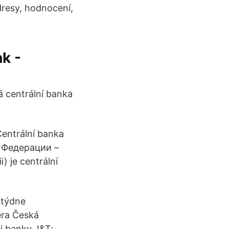
dresy, hodnocení,
k -
 centrální banka
entrální banka
 Федерации –
) je centrální
 týdne
era Česká
j banky J&T;