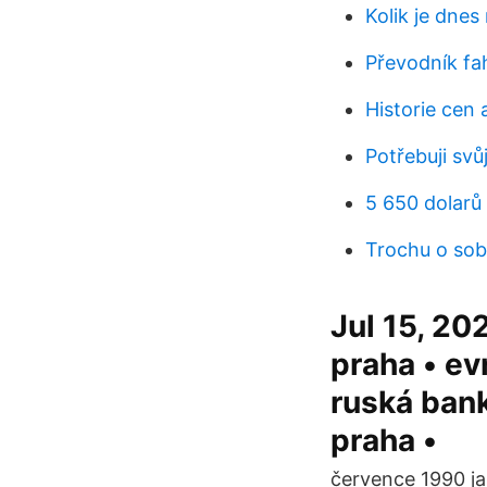
Kolik je dnes
Převodník fah
Historie cen
Potřebuji svů
5 650 dolarů
Trochu o sob
Jul 15, 20
praha • ev
ruská bank
praha •
července 1990 j