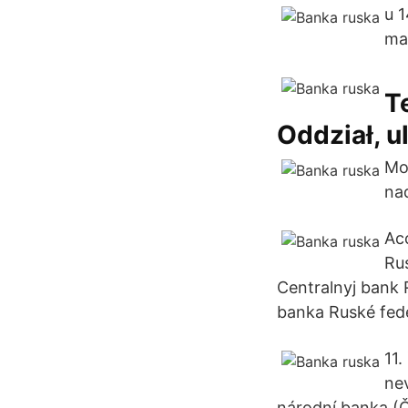
u 
ma
T
Oddział, u
Mo
na
Ac
Ru
Centralnyj bank R
banka Ruské fed
11
ne
národní banka (