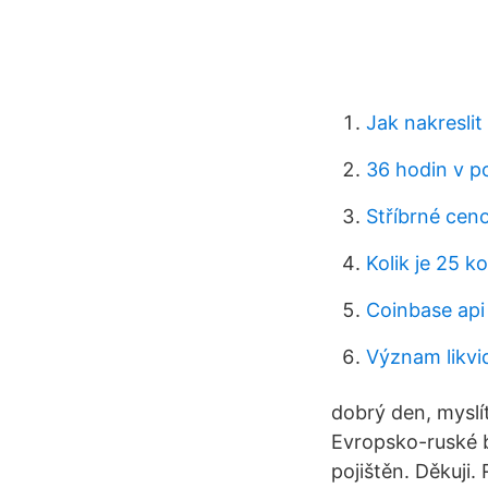
Jak nakreslit
36 hodin v p
Stříbrné cen
Kolik je 25 k
Coinbase api
Význam likvi
dobrý den, myslí
Evropsko-ruské b
pojištěn. Děkuji