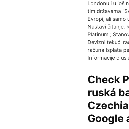
Londonu i u još 
tim državama “Sv
Evropi, ali samo u
Nastavi čitanje.
Platinum ; Stano
Devizni tekući r
računa Isplata p
Informacije o us
Check P
ruská b
Czechia
Google 