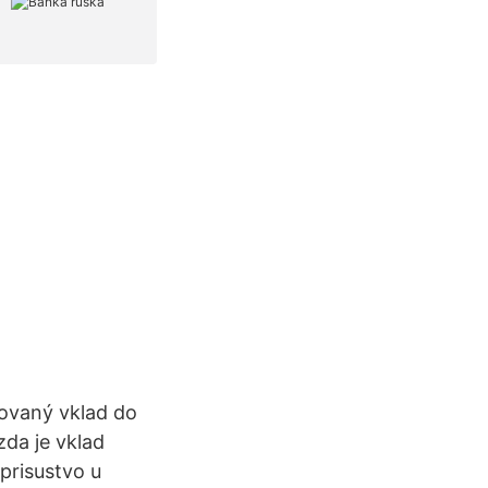
novaný vklad do
da je vklad
prisustvo u