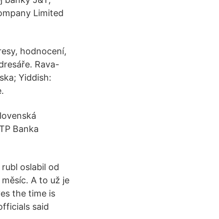
ompany Limited
resy, hodnocení,
dresáře. Rava-
ska; Yiddish:
e.
slovenská
OTP Banka
rubl oslabil od
měsíc. A to už je
es the time is
fficials said