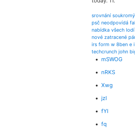
today. 11.
srovnání soukromýc
psč neodpovídá fa
nabídka všech lodí
nové zatracené pá
irs form w 8ben e i
techcrunch john bi
mSWOG
nRKS
Xwg
jzI
fYI
fq