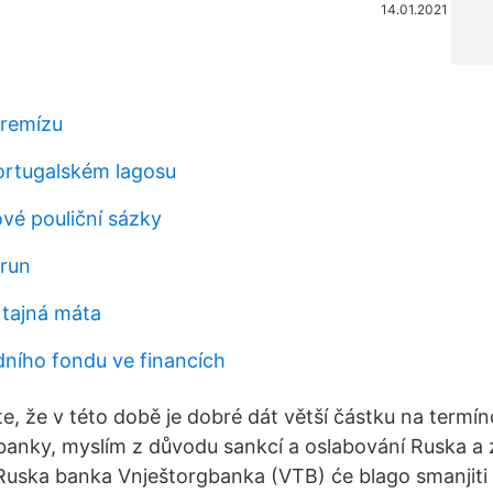
14.01.2021
 remízu
ortugalském lagosu
ové pouliční sázky
orun
 tajná máta
dního fondu ve financích
te, že v této době je dobré dát větší částku na termí
anky, myslím z důvodu sankcí a oslabování Ruska a z
. Ruska banka Vnještorgbanka (VTB) će blago smanjiti 