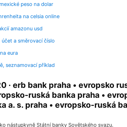
 mexické peso na dolar
renheita na celsia online
 akcií amazonu usd
j účet a směrovací číslo
 na eura
ě, seznamovací příklad
20 · erb bank praha • evropsko r
ropsko-ruská banka praha • evro
a a. s. praha • evropsko-ruská ba
ako nástupkyně Státní banky Sovětského svazu.