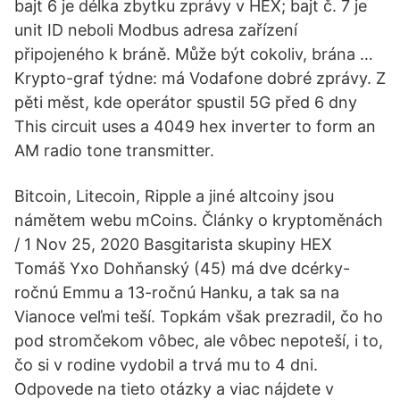
bajt 6 je délka zbytku zprávy v HEX; bajt č. 7 je
unit ID neboli Modbus adresa zařízení
připojeného k bráně. Může být cokoliv, brána …
Krypto-graf týdne: má Vodafone dobré zprávy. Z
pěti měst, kde operátor spustil 5G před 6 dny
This circuit uses a 4049 hex inverter to form an
AM radio tone transmitter.
Bitcoin, Litecoin, Ripple a jiné altcoiny jsou
námětem webu mCoins. Články o kryptoměnách
/ 1 Nov 25, 2020 Basgitarista skupiny HEX
Tomáš Yxo Dohňanský (45) má dve dcérky-
ročnú Emmu a 13-ročnú Hanku, a tak sa na
Vianoce veľmi teší. Topkám však prezradil, čo ho
pod stromčekom vôbec, ale vôbec nepoteší, i to,
čo si v rodine vydobil a trvá mu to 4 dni.
Odpovede na tieto otázky a viac nájdete v