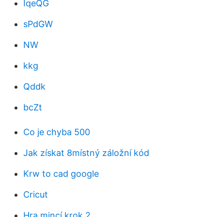
IqeQG
sPdGW
NW
kkg
Qddk
bcZt
Co je chyba 500
Jak získat 8místný záložní kód
Krw to cad google
Cricut
Hra mincí krok 2