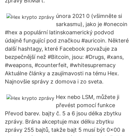
zprávy BitMart.
února 2021 0 (všimněte si
sarkasmu), jako je #onecoin
#hex a populární latinskoamerický podvod
údajně fungující pod značkou #auricoin. Některé
další hashtagy, které Facebook považuje za
bezpečnější než #Bitcoin, jsou: #Drugs, #xans,
#weapons, #counterfeit, #whitesupremacy
Aktuálne články a zaujímavosti na tému Hex.
Najnovšie správy z domova i zo sveta.
Hex nebo LSM, můžete ji
převést pomocí funkce
Převod barev. bajty č. 5 a 6 jsou délka zbytku
zprávy. Brána akceptuje max délku zbytku
zprávy 255 bajtů, takže bajt 5 musí být 0x00 a