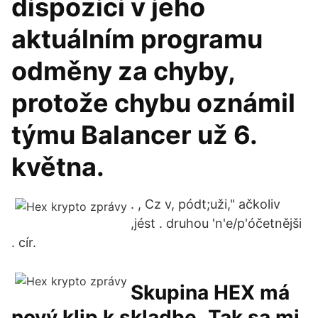
dispozici v jeho
aktuálním programu
odměny za chyby,
protože chybu oznámil
týmu Balancer už 6.
května.
. , Cz v, pódt;uži," ačkoliv
,jést . druhou 'n'e/p'óčetnějši
. cír.
Skupina HEX má
nový klip k skladbe „Tak sa mi