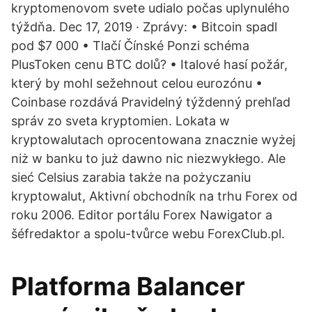
kryptomenovom svete udialo počas uplynulého
týždňa. Dec 17, 2019 · Zprávy: • Bitcoin spadl
pod $7 000 • Tlačí Čínské Ponzi schéma
PlusToken cenu BTC dolů? • Italové hasí požár,
který by mohl sežehnout celou eurozónu •
Coinbase rozdává Pravidelný týždenný prehľad
správ zo sveta kryptomien. Lokata w
kryptowalutach oprocentowana znacznie wyżej
niż w banku to już dawno nic niezwykłego. Ale
sieć Celsius zarabia także na pożyczaniu
kryptowalut, Aktivní obchodník na trhu Forex od
roku 2006. Editor portálu Forex Nawigator a
šéfredaktor a spolu-tvůrce webu ForexClub.pl.
Platforma Balancer