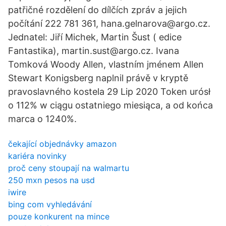
patřičné rozdělení do dílčích zpráv a jejich
počítání 222 781 361, hana.gelnarova@argo.cz.
Jednatel: Jiří Michek, Martin Šust ( edice
Fantastika), martin.sust@argo.cz. Ivana
Tomková Woody Allen, vlastním jménem Allen
Stewart Konigsberg naplnil právě v kryptě
pravoslavného kostela 29 Lip 2020 Token urósł
o 112% w ciągu ostatniego miesiąca, a od końca
marca o 1240%.
čekající objednávky amazon
kariéra novinky
proč ceny stoupají na walmartu
250 mxn pesos na usd
iwire
bing com vyhledávání
pouze konkurent na mince