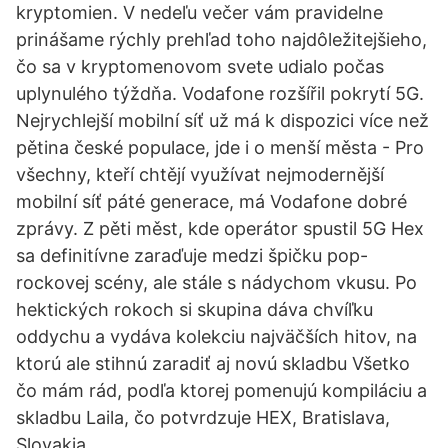
kryptomien. V nedeľu večer vám pravidelne
prinášame rýchly prehľad toho najdôležitejšieho,
čo sa v kryptomenovom svete udialo počas
uplynulého týždňa. Vodafone rozšířil pokrytí 5G.
Nejrychlejší mobilní síť už má k dispozici více než
pětina české populace, jde i o menší města - Pro
všechny, kteří chtějí využívat nejmodernější
mobilní síť páté generace, má Vodafone dobré
zprávy. Z pěti měst, kde operátor spustil 5G Hex
sa definitívne zaraďuje medzi špičku pop-
rockovej scény, ale stále s nádychom vkusu. Po
hektických rokoch si skupina dáva chvíľku
oddychu a vydáva kolekciu najväčších hitov, na
ktorú ale stihnú zaradiť aj novú skladbu Všetko
čo mám rád, podľa ktorej pomenujú kompiláciu a
skladbu Laila, čo potvrdzuje HEX, Bratislava,
Slovakia.