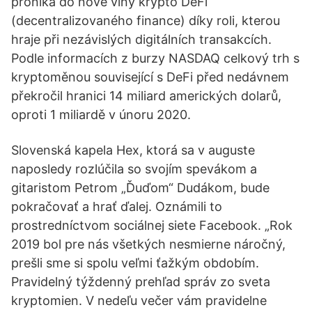
proniká do nové vlny krypto DeFi
(decentralizovaného finance) díky roli, kterou
hraje při nezávislých digitálních transakcích.
Podle informacích z burzy NASDAQ celkový trh s
kryptoměnou související s DeFi před nedávnem
překročil hranici 14 miliard amerických dolarů,
oproti 1 miliardě v únoru 2020.
Slovenská kapela Hex, ktorá sa v auguste
naposledy rozlúčila so svojím spevákom a
gitaristom Petrom „Ďuďom“ Dudákom, bude
pokračovať a hrať ďalej. Oznámili to
prostredníctvom sociálnej siete Facebook. „Rok
2019 bol pre nás všetkých nesmierne náročný,
prešli sme si spolu veľmi ťažkým obdobím.
Pravidelný týždenný prehľad správ zo sveta
kryptomien. V nedeľu večer vám pravidelne