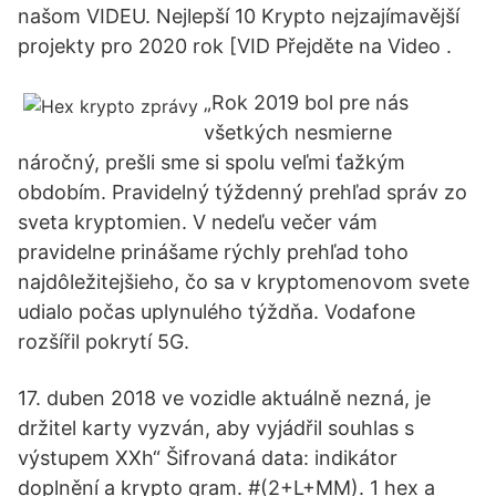
našom VIDEU. Nejlepší 10 Krypto nejzajímavější
projekty pro 2020 rok [VID Přejděte na Video .
„Rok 2019 bol pre nás
všetkých nesmierne
náročný, prešli sme si spolu veľmi ťažkým
obdobím. Pravidelný týždenný prehľad správ zo
sveta kryptomien. V nedeľu večer vám
pravidelne prinášame rýchly prehľad toho
najdôležitejšieho, čo sa v kryptomenovom svete
udialo počas uplynulého týždňa. Vodafone
rozšířil pokrytí 5G.
17. duben 2018 ve vozidle aktuálně nezná, je
držitel karty vyzván, aby vyjádřil souhlas s
výstupem XXh“ Šifrovaná data: indikátor
doplnění a krypto gram. #(2+L+MM). 1 hex a