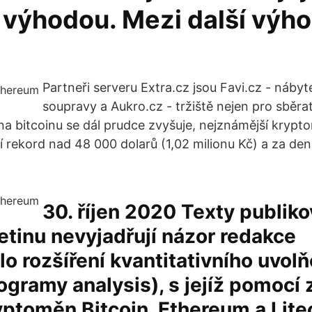
 výhodou. Mezi další výho
Partneři serveru Extra.cz jsou Favi.cz - nábyt
soupravy a Aukro.cz - tržiště nejen pro sběratels
a bitcoinu se dál prudce zvyšuje, nejznámější krypt
í rekord nad 48 000 dolarů (1,02 milionu Kč) a za den 
30. říjen 2020 Texty publik
etinu nevyjadřují názor redakce
o rozšíření kvantitativního uvolň
programy analysis), s jejíž pomocí
ptoměn Bitcoin, Ethereum a Lite