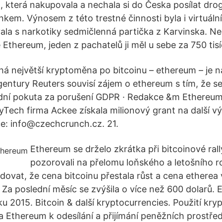
, která nakupovala a nechala si do Česka posílat drog
kem. Výnosem z této trestné činnosti byla i virtuáln
ala s narkotiky sedmičlenná partička z Karvinska. Nec
 Ethereum, jeden z pachatelů ji měl u sebe za 750 tis
há největší kryptoměna po bitcoinu – ethereum – je 
entury Reuters souvisí zájem o ethereum s tím, že s
rdní pokuta za porušení GDPR · Redakce &m Ethereum
Tech firma Ackee získala milionový grant na další 
e: info@czechcrunch.cz. 21.
Ethereum se drželo zkrátka při bitcoinové rall
pozorovali na přelomu loňského a letošního r
ovat, že cena bitcoinu přestala růst a cena etherea v
 Za poslední měsíc se zvýšila o více než 600 dolarů.
 2015. Bitcoin & další kryptocurrencies. Použití kry
 a Ethereum k odesílání a přijímání peněžních prostře