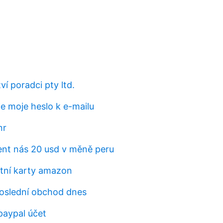
í poradci pty ltd.
je moje heslo k e-mailu
nr
lent nás 20 usd v měně peru
tní karty amazon
poslední obchod dnes
paypal účet