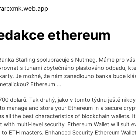
rarcxmk.web.app
redakce ethereum
Banka Starling spolupracuje s Nutmeg. Máme pro vás 
 vyrovnat s tunami zbytečného plastového odpadu, kte
 karty. Je možné, že nám zanedlouho banka bude klá
metalickou? Ethereum …
00 dolarů. Tak drahý, jako v tomto týdnu ještě nikdy 
to manage and store your Ethereum in a secure cryp
all the best characteristics of blockchain wallets. It
t with multi-level security. Ethereum Wallet will suit
 to ETH masters. Enhanced Security Ethereum Wallet 