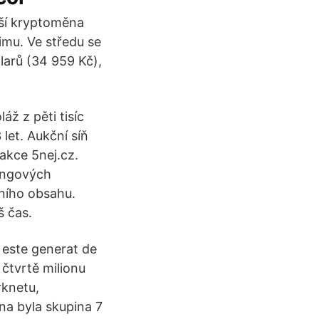
tší kryptoměna
imu. Ve středu se
larů (34 959 Kč),
áž z pěti tisíc
let. Aukční síň
akce 5nej.cz.
tingových
tního obsahu.
š čas.
 este generat de
 čtvrtě milionu
rknetu,
na byla skupina 7