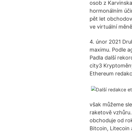
osob z Karvinska
hormonálním účin
pět let obchodov
ve virtuální měně
4. únor 2021 Dru
maximu. Podle ag
Padla další reko
city3 Kryptoměny
Ethereum redakc
však můžeme sled
raketově vzhůru.
obchoduje od roku
Bitcoin, Litecoin