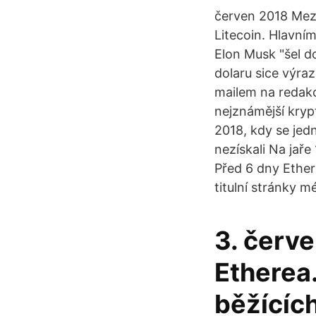
červen 2018 Mezi
Litecoin. Hlavní
Elon Musk "šel do
dolaru sice výraz
mailem na redakc
nejznámější kryp
2018, kdy se jedn
nezískali Na jař
Před 6 dny Ether
titulní stránky mé
3. červ
Etherea.
běžících