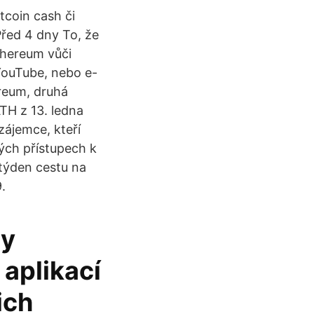
tcoin cash či
řed 4 dny To, že
Ethereum vůči
 YouTube, nebo e-
reum, druhá
TH z 13. ledna
zájemce, kteří
vých přístupech k
týden cestu na
.
dy
 aplikací
ich