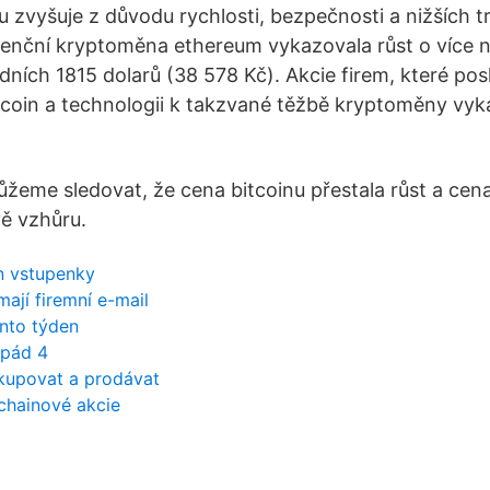
u zvyšuje z důvodu rychlosti, bezpečnosti a nižších 
enční kryptoměna ethereum vykazovala růst o více 
dních 1815 dolarů (38 578 Kč). Akcie firem, které pos
tcoin a technologii k takzvané těžbě kryptoměny vykaz
žeme sledovat, že cena bitcoinu přestala růst a cen
vě vzhůru.
n vstupenky
ají firemní e-mail
ento týden
spád 4
akupovat a prodávat
chainové akcie