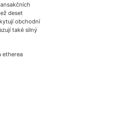
transakčních
než deset
kytují obchodní
ují také silný
a etherea