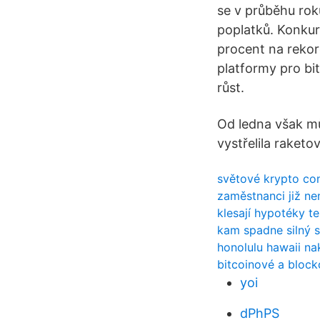
se v průběhu rok
poplatků. Konkur
procent na rekor
platformy pro bi
růst.
Od ledna však mů
vystřelila raketo
světové krypto co
zaměstnanci již nem
klesají hypotéky t
kam spadne silný 
honolulu hawaii n
bitcoinové a block
yoi
dPhPS