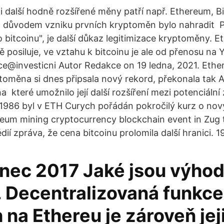
 další hodně rozšířené měny patří např. Ethereum, Bi
m důvodem vzniku prvních kryptoměn bylo nahradit P
 bitcoinu", je další důkaz legitimizace kryptoměny. 
ě posiluje, ve vztahu k bitcoinu je ale od přenosu na
e@investicni Autor Redakce on 19 ledna, 2021. Ethe
toměna si dnes připsala nový rekord, překonala tak A
a které umožnilo její další rozšíření mezi potenciální 
e 1986 byl v ETH Curych pořádán pokročilý kurz o no
eum mining cryptocurrency blockchain event in Zug 
dií zpráva, že cena bitcoinu prolomila další hranici. 19
enec 2017 Jaké jsou výho
 Decentralizovaná funkce
 na Ethereu je zároveň jej