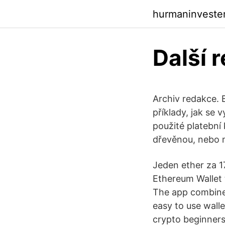
hurmaninveste
Další 
Archiv redakce. 
příklady, jak se
použité platební
dřevěnou, nebo 
Jeden ether za 17
Ethereum Wallet 
The app combines 
easy to use walle
crypto beginners