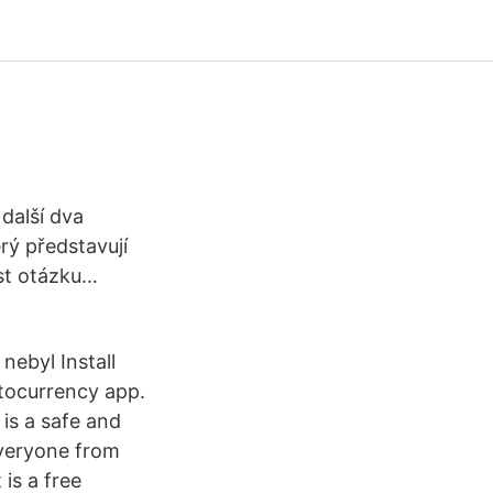
další dva
rý představují
st otázku…
nebyl Install
tocurrency app.
 is a safe and
 everyone from
is a free