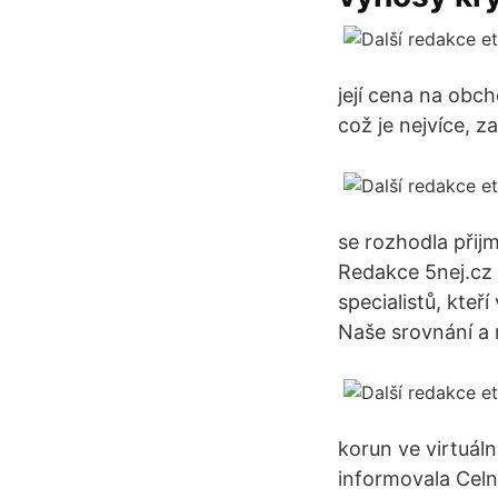
její cena na obc
což je nejvíce, z
se rozhodla přij
Redakce 5nej.cz 
specialistů, kteř
Naše srovnání a 
korun ve virtuál
informovala Celn