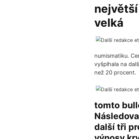
největší
velká
numismatiku. Cen
vyšplhala na dalš
než 20 procent.
tomto bull
Následoval
další tři 
výnosy kry