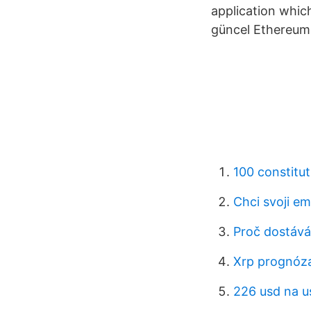
application which
güncel Ethereum 
100 constitut
Chci svoji e
Proč dostává
Xrp prognóz
226 usd na u