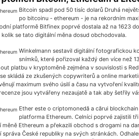
Bitcoin spadl pod 50 tisíc dolarů Druhá nejvě
po bitcoinu - ethereum - je na rekordním max
hodní platformě Bitfinex poprvé dostala až na 1623 do
a kolik se tato digitální měna dosud obchodovala.
Winkelmann sestavil digitální fotografickou kol
snímků, které pořizoval každý den více než 13 
mout platbu v kryptoměně zejména v souvislosti s Red
se skládá ze zkušených copywriterů a online marke
í věnují maximum svého úsilí a času na vytvoření kvali
recenze jsou vytvářeny nezaujatě a tak aby šetřily vá
Ether este o criptomonedă a cărui blockchain
platforma Ethereum. Celníci poprvé zajistili tři
ní měně Ethereum a překazili obchod s drogami na da
í správa České republiky na svých stránkách. Odhale