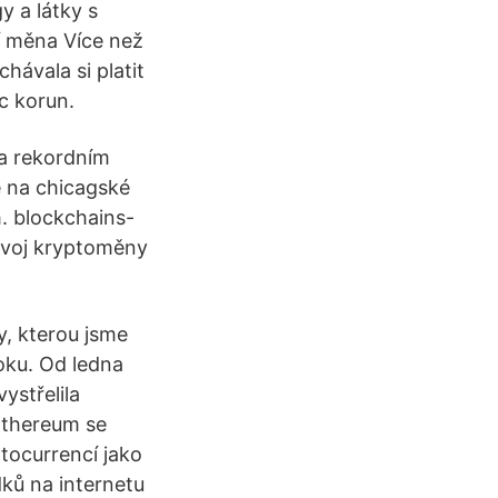
y a látky s
í měna Více než
hávala si platit
íc korun.
na rekordním
e na chicagské
. blockchains-
vývoj kryptoměny
y, kterou jsme
oku. Od ledna
ystřelila
 Ethereum se
ptocurrencí jako
dků na internetu