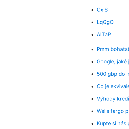
CxiS
LqGgO
AITaP
Pmm bohatstv
Google, jaké 
500 gbp do i
Co je ekviva
Výhody kredi
Wells fargo 
Kupte si nás 