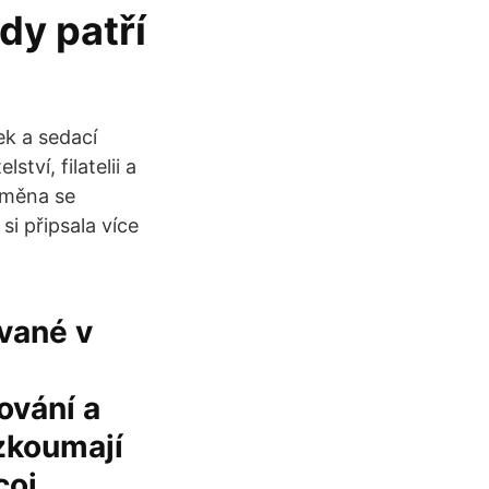
dy patří
ek a sedací
tví, filatelii a
oměna se
si připsala více
ované v
ování a
 zkoumají
coi