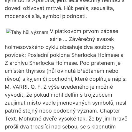
syna boha Apollóna, jenž léčil všechny nemoci a
dovedl oživovat mrtvé. Hůl: penis, sexualita,
mocenská síla, symbol plodnosti.
V piatkovom prvom zápase
série … Závěrečný svazek
holmesovského cyklu obsahuje dva soubory
povídek: Poslední poklona Sherlocka Holmese a
Z archívu Sherlocka Holmese. Pod prstenem je
umístěn thyrsos (hůl ovinutá břečťanem nebo
révou) s kyjem či pochodní, které doplňuje nápis:
M. VARRI. Q. F. Z výše uvedeného je možné
vyvodit, že pokud mohl delfín s trojzubcem
zaujímat místo vedle jmenovaných symbolů, nesl
patrně stejný nebo podobný význam. Chapter
Text. Mohutné dveře vysoké tak, že by jimi hravě
prošli dva trpaslíci nad sebou, se s klapnutím