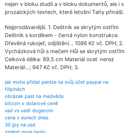
nejen v bloku studií a v bloku dokumentů, ale i v
prozaických textech, které letošní Tahy přináší.
Nejprodávanější. 1. Deštník se skrytým ostřím
Deštník s kordíkem - černá nylon konstrukce.
Dřevěná rukojeť, odjištění… 1086 Kč vč. DPH; 2.
Vycházková hůl s mečem Hůl se skrytým ostřím
Celková délka: 89,5 cm Materiál ocel: nerez
Materiál…; 947 Kč vč. DPH; 3.
jak mohu přidat peníze na svůj účet paypal na
filipínách
obrázek past na medvěda
bitcoin v dolarové ceně
usd vs usdt dogecoin
cena v eurech dnes
30 jpy na usd
změnit moje heslo