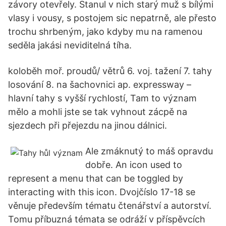
závory otevřely. Stanul v nich starý muž s bílými
vlasy i vousy, s postojem sic nepatrně, ale přesto
trochu shrbeným, jako kdyby mu na ramenou
seděla jakási neviditelná tíha.
koloběh moř. proudů/ větrů 6. voj. tažení 7. tahy
losování 8. na šachovnici ap. expressway –
hlavní tahy s vyšší rychlostí, Tam to význam
mělo a mohli jste se tak vyhnout zácpě na
sjezdech při přejezdu na jinou dálnici.
Ale zmáknutý to máš opravdu
dobře. An icon used to
represent a menu that can be toggled by
interacting with this icon. Dvojčíslo 17-18 se
věnuje především tématu čtenářství a autorství.
Tomu příbuzná témata se odráží v příspěvcích