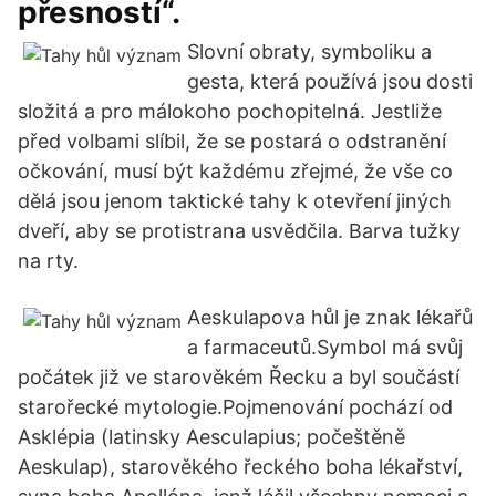
přesností“.
Slovní obraty, symboliku a
gesta, která používá jsou dosti
složitá a pro málokoho pochopitelná. Jestliže
před volbami slíbil, že se postará o odstranění
očkování, musí být každému zřejmé, že vše co
dělá jsou jenom taktické tahy k otevření jiných
dveří, aby se protistrana usvědčila. Barva tužky
na rty.
Aeskulapova hůl je znak lékařů
a farmaceutů.Symbol má svůj
počátek již ve starověkém Řecku a byl součástí
starořecké mytologie.Pojmenování pochází od
Asklépia (latinsky Aesculapius; počeštěně
Aeskulap), starověkého řeckého boha lékařství,