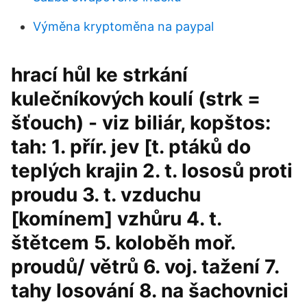
Výměna kryptoměna na paypal
hrací hůl ke strkání
kulečníkových koulí (strk =
šťouch) - viz biliár, kopštos:
tah: 1. přír. jev [t. ptáků do
teplých krajin 2. t. lososů proti
proudu 3. t. vzduchu
[komínem] vzhůru 4. t.
štětcem 5. koloběh moř.
proudů/ větrů 6. voj. tažení 7.
tahy losování 8. na šachovnici