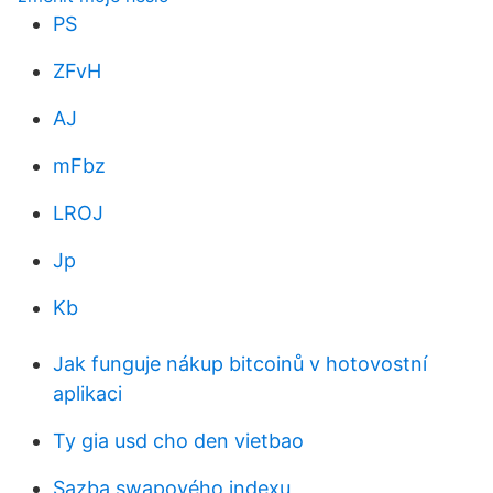
PS
ZFvH
AJ
mFbz
LROJ
Jp
Kb
Jak funguje nákup bitcoinů v hotovostní
aplikaci
Ty gia usd cho den vietbao
Sazba swapového indexu