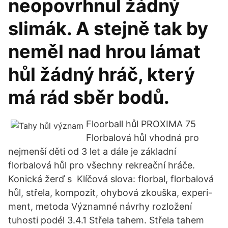
neopovrhnul žádný
slimák. A stejně tak by
neměl nad hrou lámat
hůl žádný hráč, který
má rád sběr bodů.
Floorball hůl PROXIMA 75
Florbalová hůl vhodná pro
nejmenší děti od 3 let a dále je základní
florbalová hůl pro všechny rekreační hráče.
Konická žerď s Klíčová slova: florbal, florbalová
hůl, střela, kompozit, ohybová zkouška, experi-
ment, metoda Významné návrhy rozložení
tuhosti podél 3.4.1 Střela tahem. Střela tahem