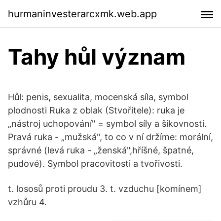
hurmaninvesterarcxmk.web.app
Tahy hůl význam
Hůl: penis, sexualita, mocenská síla, symbol
plodnosti Ruka z oblak (Stvořitele): ruka je
„nástroj uchopování" = symbol síly a šikovnosti.
Pravá ruka - „mužská", to co v ní držíme: morální,
správné (levá ruka - „ženská",hříšné, špatné,
pudové). Symbol pracovitosti a tvořivosti.
t. lososů proti proudu 3. t. vzduchu [komínem]
vzhůru 4.