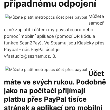
případnému odpojení
Můžete
samozř
ejmě zaplatit i účtem my paysafecard nebo
pomocí mobilní aplikace (pomocí QR kódu a
funkce Scan2Pay). Ve Steamu jsou Klasicky přes
Paypal - náš PayPal účet je
vfastudio@seznam.cz. 3.
Účet
máte ve svých rukou. Podobně
jako na počítači přijímají
platbu přes PayPal tisíce
stránek a aplikací pro mobilní