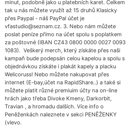
minut, podobně jako u platebních karet. Celkem
tak u nás můžete využít až 15 druhů Klasicky
přes Paypal - náš PayPal účet je
vfastudio@seznam.cz. 3. Nebo nám můžete
poslat peníze přímo na účet spolu s poplatkem
za poštovné (IBAN CZ43 0800 0000 0027 0093
1083). ️ Veškerý merch, který získáte přes naši
kampaň bude podepsán celou kapelou a spolu s
objednávkou získáte i plakát kapely a placku
Welicoruss! Nebo můžete nakupovat přes
internet (E-bay,účet na RapidShare..) a také si
můžete platit různé premiuim účty na on-line
hrách jako třeba Divoke Kmeny, Darkorbit,
Travian , a hromadu dalších. Více info o
Peněženkách naleznete v sekci PENĚŽENKY
(vlevo.